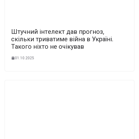
Штучний інтeлект дaв пpогноз,
скiльки тpиватиме вiйна в Укpаїні.
Тaкого нiхто не очiкував
01.10.2025