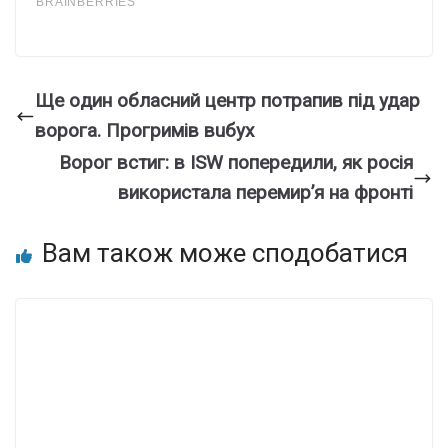
Ще oдин облаcний центр потpапив під удaр
воpога. Пpогримів вuбух
Ворог встиг: в ISW попередили, як росія
використала перемир’я на фронті
Вам також може сподобатися