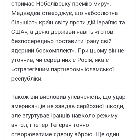
отримає Нобелівську премію миру».
Медведєв стверджує, що «абсолютна
більшість країн світу проти дій Ізраїлю та
США», а деякі держави навіть «готові
безпосередньо поставити Ірану свій
ядерний боєкомплект». При цьому він не
уточнив, чи серед них є Росія, яка є
«стратегічним партнером» ісламської
республіки.
Також він висловив упевненість, що удар
американців не завдав серйозної шкоди,
але згуртував іранців навколо режиму
аятол, і тепер Тегеран точно
створюватиме ядерну зброю. Ще один