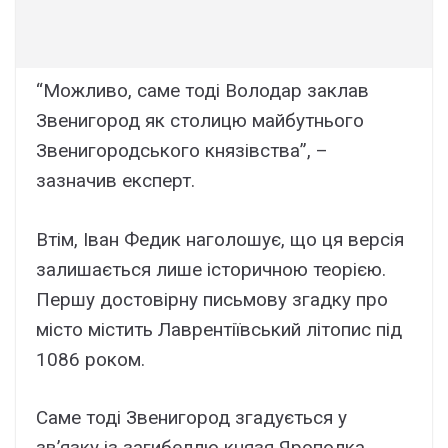
“Можливо, саме тоді Володар заклав
Звенигород як столицю майбутнього
Звенигородського князівства”, –
зазначив експерт.
Втім, Іван Федик наголошує, що ця версія
залишається лише історичною теорією.
Першу достовірну письмову згадку про
місто містить Лаврентіївський літопис під
1086 роком.
Саме тоді Звенигород згадується у
зв’язку із загибеллю князя Ярополка