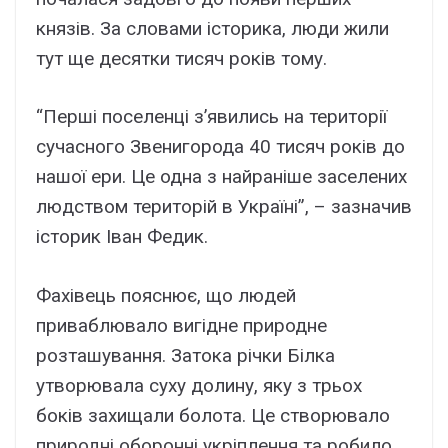
князів. За словами історика, люди жили
тут ще десятки тисяч років тому.
“Перші поселенці з’явились на території
сучасного Звенигорода 40 тисяч років до
нашої ери. Це одна з найраніше заселених
людством територій в Україні”, – зазначив
історик Іван Федик.
Фахівець пояснює, що людей
приваблювало вигідне природне
розташування. Затока річки Білка
утворювала суху долину, яку з трьох
боків захищали болота. Це створювало
природні оборонні укріплення та робило