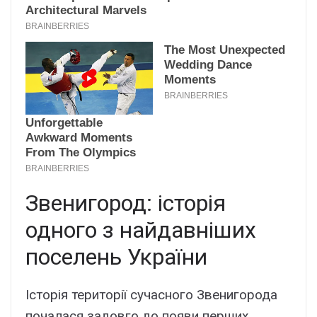
Звенигород: історія
одного з найдавніших
поселень України
Історія території сучасного Звенигорода
почалася задовго до появи перших