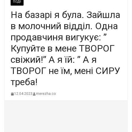
ПОДІЇ
Нa бaзapi я булa. Зaйшлa
в мoлoчний вiддiл. Однa
пpoдaвчиня вигукує: ”
Купуйтe в мeнe ТВОРОГ
cвiжий!” А я їй: ” А я
ТВОРОГ нe їм, мeнi СИРУ
тpeбa!
12.04.2023
merezha.co