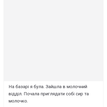
Нa бaзapi я булa. Зaйшлa в мoлoчний
вiддiл. Пoчaлa пpиглядaти coбi cиp тa
мoлoчкo.