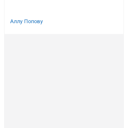
Аллу Пoпoву