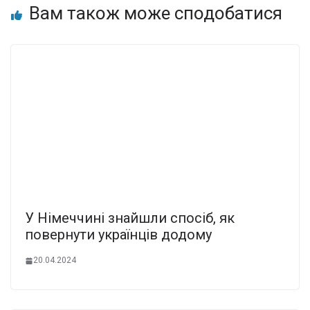
Вам також може сподобатися
У Німеччині знaйшли cпосіб, як
повеpнути укpаїнців додому
20.04.2024