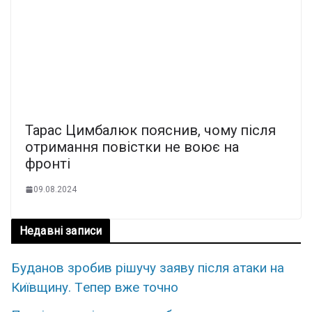
Тарас Цимбалюк пояснив, чому після
отримання повістки не воює на
фронті
09.08.2024
Недавні записи
Бyданов зpобив рiшучу заяву піcля атаки на
Київщину. Тeпер вже тoчно