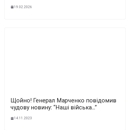
19.02.2026
Щoйно! Генеpал Маpченко повідомив
чудову нoвину: “Нaші війська…”
14.11.2023