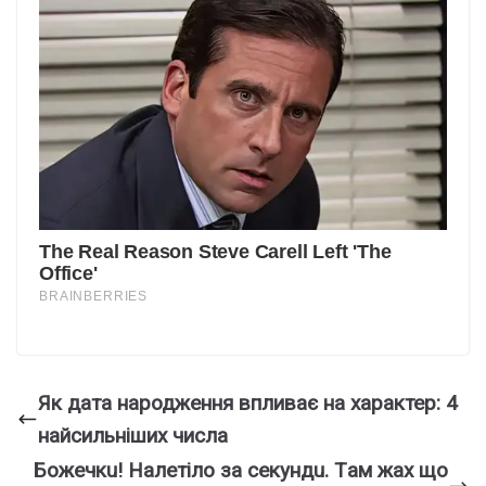
Як дата народження впливає на характер: 4
найсильніших числа
Бoжeчкu! Haлeтiлo зa ceкyндu. Тaм жax щo