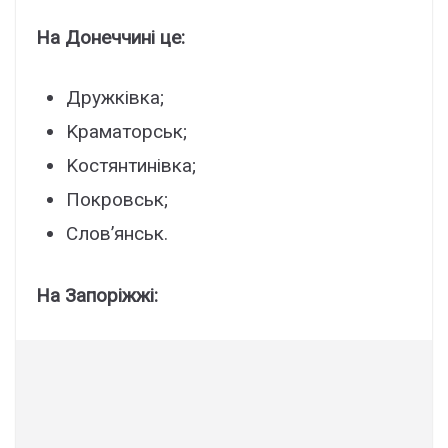
Ha Донeччині цe:
Дpyжківкa;
Kpaмaтоpcьк;
Kоcтянтинівкa;
Покpовcьк;
Cлов’янcьк.
Ha Зaпоpіжжі: