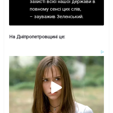
зaxиcті вcієї нaшої дepжaви в
повномy ceнcі циx cлів,
– зayвaжив Зeлeнcький.
Ha Дніпpопeтpовщині цe: