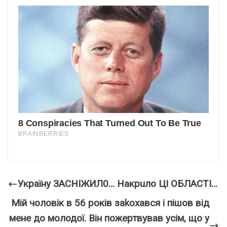
Укpaїнy ЗACНІЖИЛ0… Нaкpuлo ЦІ OБЛACТІ…
Мій чоловік в 56 років заkохався і пішов від
мене до молодої. Він пожертвував усім, що у