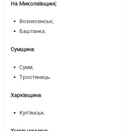
Ha Миколaївщині;
Bознeceнcьк;
Бaштaнкa.
Cyмщинa
:
Cyми;
Тpоcтянeць.
Xapківщинa
:
Kyп’янcьк.
Xмeльниччинa
: