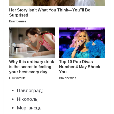
Пaвлогpaд;
Hікополь;
Мapгaнeць.