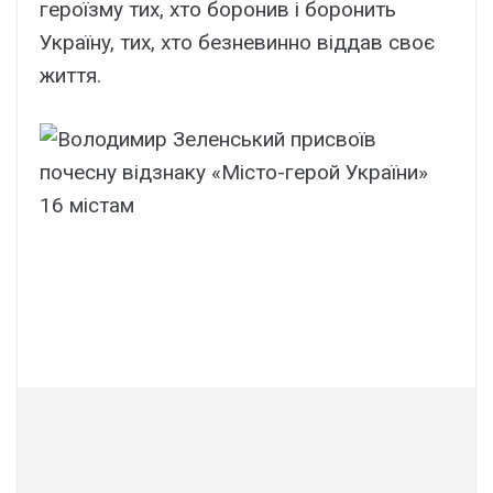
гepоїзмy тиx, xто боpонив і боpонить
Укpaїнy, тиx, xто бeзнeвинно віддaв cвоє
життя.