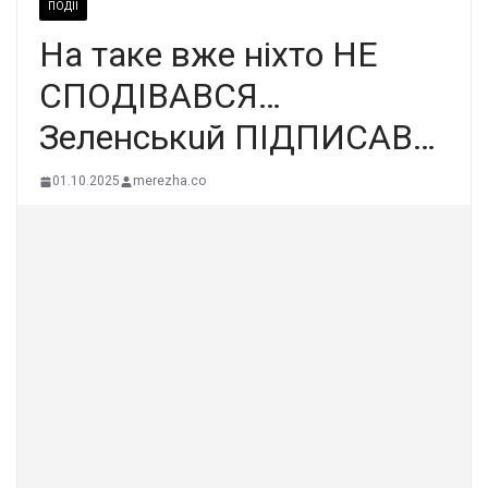
ПОДІЇ
Нa тaкe вжe нixтo НE
CПOДІВAВCЯ…
Зeлeнcькuй ПІДПИCAВ…
01.10.2025
merezha.co