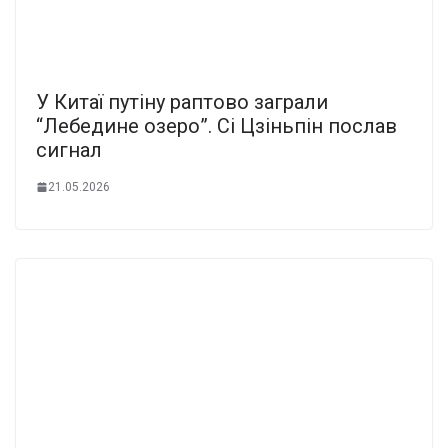
У Китаї пyтіну рaптово загpали
“Лебeдине озеро”. Сі Цзiньпін поcлав
сигнал
21.05.2026