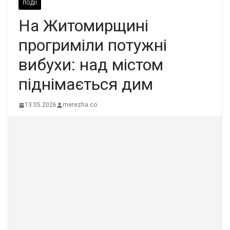
ПОДІЇ
На Житомирщині
прогриміли потужні
вибухи: над містом
піднімається дим
13.05.2026
merezha.co