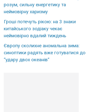
розум, сильну енергетику та
неймовірну харизму
Гроші потечуть рікою: на 3 знаки
китайського зодіаку чекає
неймовірно вдалий тиждень
Європу сколихне аномальна зима:
синоптики радять вже готуватися до
“удару двох океанів”