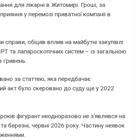
ння для лікарні в Житомирі. Гроші, за
прияння у перемозі приватної компанії в
 справи, обіцяв вплив на майбутні закупівлі
РТ та лапароскопічних систем – із загальною
в гривень.
вано за статтею, яка передбачає
й акт було скеровано до суду ще у 2022
років фігурант неодноразово не з’являвся на
 та березні, червні 2026 року. Частину неявок
дженнями.