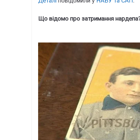
Деталі
повідомили у
НАБУ та САП
.
Що відомо про затримання нардепа