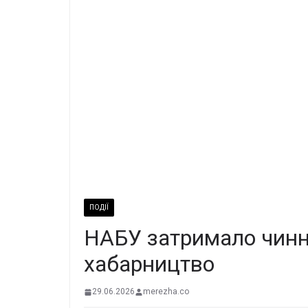
ПОДІЇ
НАБУ затримало чинно
хабарництво
29.06.2026
merezha.co