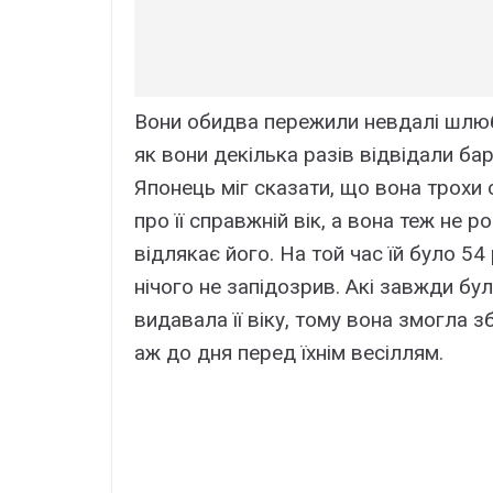
Вони обидва пережили невдалі шлюби 
як вони декілька разів відвідали бар
Японець міг сказати, що вона трохи с
про її справжній вік, а вона теж не
відлякає його. На той час їй було 54 
нічого не запідозрив. Акі завжди бул
видавала її віку, тому вона змогла 
аж до дня перед їхнім весіллям.