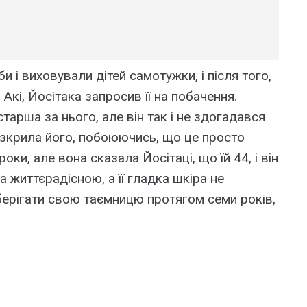
і виховували дітей самотужки, і після того,
 Акі, Йосітака запросив її на побачення.
тарша за нього, але він так і не здогадався
 розкрила його, побоюючись, що це просто
роки, але вона сказала Йосітаці, що їй 44, і він
а життєрадісною, а її гладка шкіра не
зберігати свою таємницю протягом семи років,