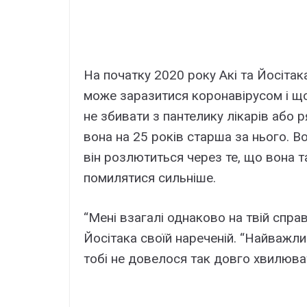
На початку 2020 року Акі та Йосіта
може заразитися коронавірусом і що 
не збивати з пантелику лікарів або 
вона на 25 років старша за нього. Во
він розлютиться через те, що вона т
помилятися сильніше.
“Мені взагалі однаково на твій справ
Йосітака своїй нареченій. “Найважли
тобі не довелося так довго хвилюва