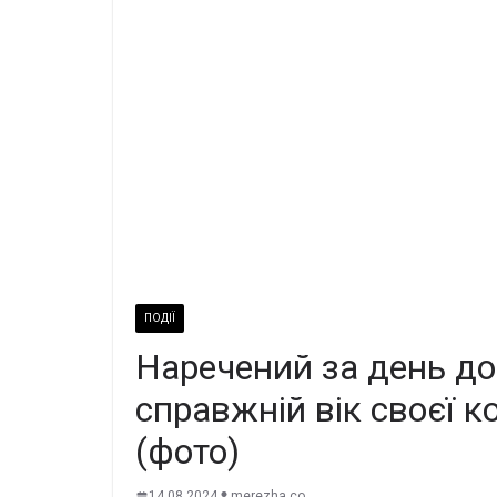
ПОДІЇ
Наречений за день до
справжній вік своєї ко
(фото)
14.08.2024
merezha.co