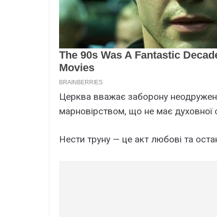
Церква вважає заборону неодружени
марновірством, що не має духовної 
Нести труну — це акт любові та остан