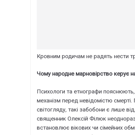
Кровним родичам не радять нести тру
Чому народне марновірство керує 
Психологи та етнографи пояснюють, 
механізм перед невідомістю смерті. 
світогляду, такі забобони є лише ві
священник Олексій Філюк неоднораз
встановлює вікових чи сімейних обм