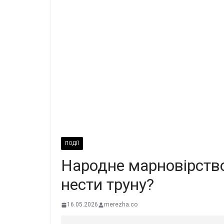
ПОДІЇ
Народне марновірств
нести труну?
16.05.2026
merezha.co