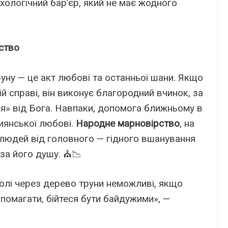
хологічний бар’єр, який не має жодного
ство
уну — це акт любові та останньої шани. Якщо
 справі, він виконує благородний вчинок, за
ня» від Бога. Навпаки, допомога ближньому в
иянської любові.
Народне марновірство
, на
 людей від головного — гідного вшанування
 за його душу. ⛪📉
долі через дерево труни неможливі, якщо
опомагати, бійтеся бути байдужими», —