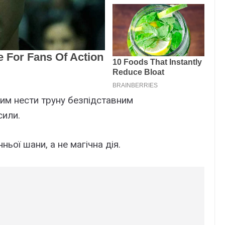
м нести труну безпідставним
сили.
ньої шани, а не магічна дія.