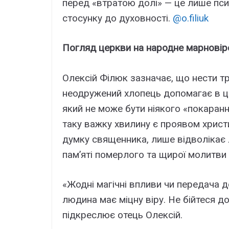
перед «втратою долі» — це лише пси
стосунку до духовності.
@o.filiuk
Погляд церкви на народне марновір
Олексій Філюк зазначає, що нести тр
неодружений хлопець допомагає в цій
який не може бути ніякого «покаран
таку важку хвилину є проявом христ
думку священника, лише відволікає
пам’яті померлого та щирої молитви
«Жодні магічні впливи чи передача 
людина має міцну віру. Не бійтеся д
підкреслює отець Олексій.