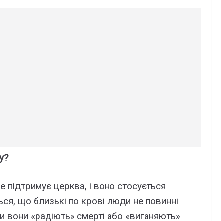
у?
е підтримує церква, і воно стосується
ся, що близькі по крові люди не повинні
іби вони «радіють» смерті або «виганяють»