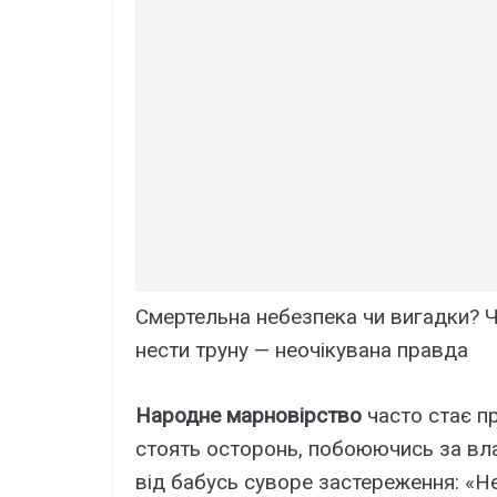
Смертельна небезпека чи вигадки?
нести труну — неочікувана правда
Народне марновірство
часто стає п
стоять осторонь, побоюючись за вла
від бабусь суворе застереження: «Н