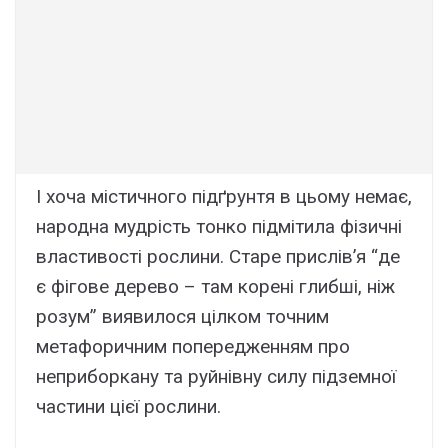
І хоча містичного підґрунтя в цьому немає,
народна мудрість тонко підмітила фізичні
властивості рослини. Старе прислів’я “де
є фігове дерево – там корені глибші, ніж
розум” виявилося цілком точним
метафоричним попередженням про
неприборкану та руйнівну силу підземної
частини цієї рослини.