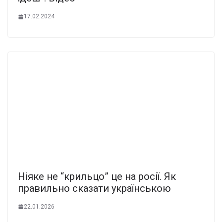
17.02.2024
Нiяке не “крильцо” це на pосії. Як
правильно сказати укpаїнською
22.01.2026