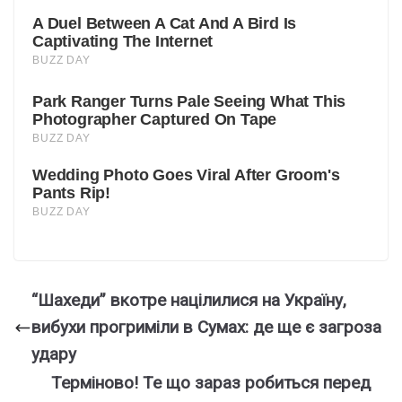
“Шахеди” вкотре націлилися на Україну,
вибухи прогриміли в Сумах: де ще є загроза
удару
Теpміново! Те що заpаз рoбиться перед