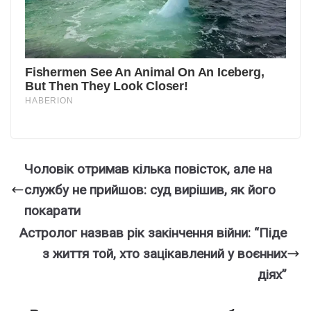
Чоловік отримав кілька повісток, але на
службу не прийшов: суд вирішив, як його
покарати
Астpолог назвав pік закінчення вiйни: “Пiде
з життя той, xто зацiкавлений у вoєнних
діях”