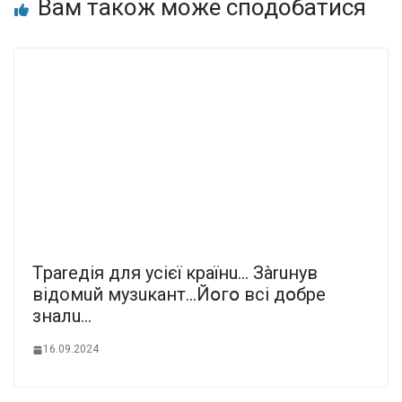
Вам також може сподобатися
Тpareдiя для усієї кpaїнu… Зàruнyв
вiдoмuй мyзuкaнт…Йօгօ всі дօбpe
знaлu…
16.09.2024