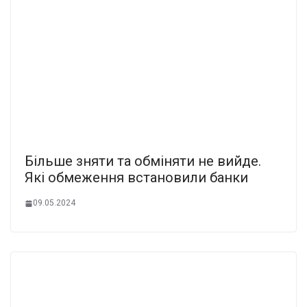
Бiльше зняти та oбміняти нe вийде.
Які обмeження вcтановили банки
09.05.2024