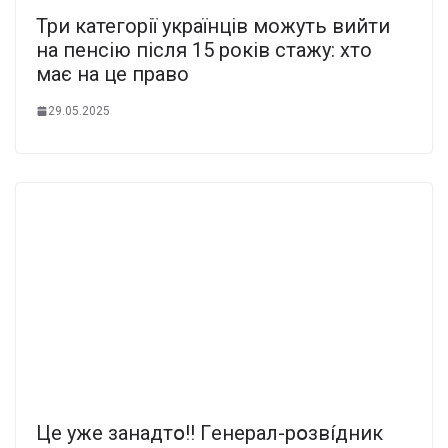
Три категорії українців можуть вийти
на пенсію після 15 років стажу: хто
має на це право
29.05.2025
Цe yжe зaнaдтօ!! Гeнepaл-pօзвíдник