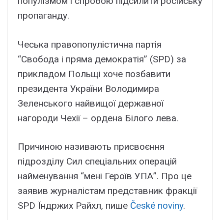
популізмом і спробою підсилити російську
пропаганду.
Чеська правопопулістична партія
“Свобода і пряма демократія” (SPD) за
прикладом Польщі хоче позбавити
президента України Володимира
Зеленського найвищої державної
нагороди Чехії – ордена Білого лева.
Причиною називають присвоєння
підрозділу Сил спеціальних операцій
найменування “мені Героїв УПА”. Про це
заявив журналістам представник фракції
SPD Їндржих Райхл, пише
České noviny
.