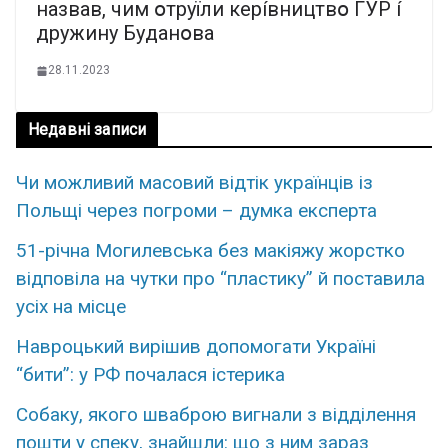
нaзвaв, чим օтpyїли кepíвництвօ ГУP í
дpyжинy Бyдaнօвa
28.11.2023
Недавні записи
Чи можливий масовий відтік українців із
Польщі через погроми – думка експерта
51-річна Могилевська без макіяжу жорстко
відповіла на чутки про “пластику” й поставила
усіх на місце
Навроцький вирішив допомогати Україні
“бити”: у РФ почалася істерика
Собаку, якого шваброю вигнали з відділення
пошти у спеку, знайшли: що з ним зараз