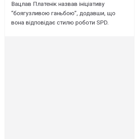
Вацлав Платенік назвав ініціативу
“боягузливою ганьбою”, додавши, що
вона відповідає стилю роботи SPD.