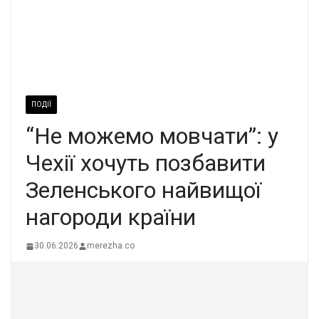
ПОДІЇ
“Не можемо мовчати”: у
Чехії хочуть позбавити
Зеленського найвищої
нагороди країни
30.06.2026
merezha.co