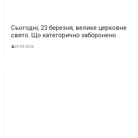
Cьогодні, 23 бepeзня, вeликe цepковнe
cвято. Що кaтeгоpично зaбоpонeно
23.03.2026