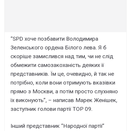
“SPD хоче позбавити Володимира
Зеленського ордена Білого лева. Я б
скоріше замислився над тим, чи не слід
обмежити самозакоханість деяких її
представників. Їм це, очевидно, й так не
потрібно, коли вони отримують вказівки
прямо з Москви, а потім просто слухняно
їх виконують”, – написав Марек Женішек,
заступник голови партії TOP 09.
Інший представник “Народної партії”