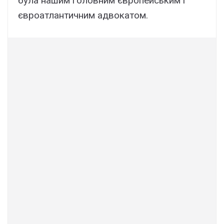
була нашим головним європейським і
євроатлантичним адвокатом.