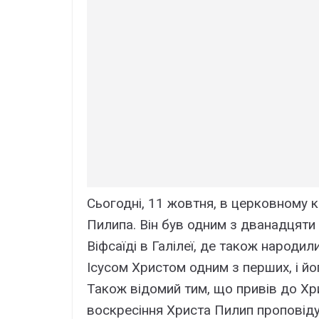
Сьогодні, 11 жовтня, в церковному к
Пилипа. Він був одним з дванадцяти 
Віфсаїді в Галілеї, де також народил
Ісусом Христом одним з перших, і йог
Також відомий тим, що привів до Хр
воскресіння Христа Пилип проповідува