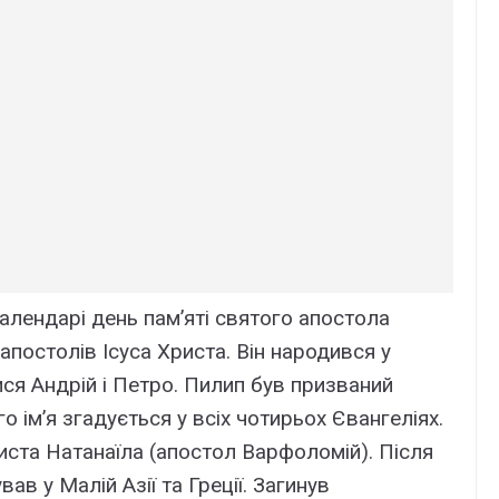
алендарі день пам’яті святого апостола
апостолів Ісуса Христа. Він народився у
ися Андрій і Петро. Пилип був призваний
о ім’я згадується у всіх чотирьох Євангеліях.
иста Натанаїла (апостол Варфоломій). Після
в у Малій Азії та Греції. Загинув