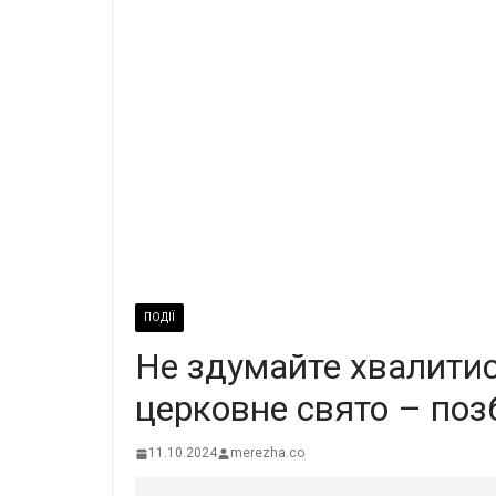
ПОДІЇ
Не здумайте хвалитис
церковне свято – поз
11.10.2024
merezha.co