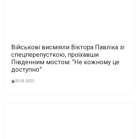
Військові висміяли Віктора Павліка зі
спецперепусткою, проїхавши
Південним мостом: “Не кожному це
доступно”
20.05.2023