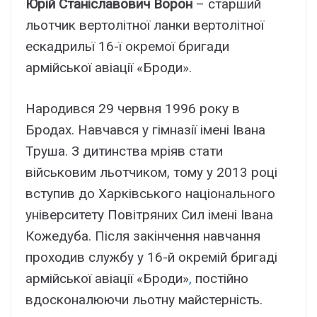
Юрій Станіславович Ворон
– старший
льотчик вертолітної ланки вертолітної
ескадрильї 16-ї окремої бригади
армійської авіації «Броди».
Народився 29 червня 1996 року в
Бродах. Навчався у гімназії імені Івана
Труша. З дитинства мріяв стати
військовим льотчиком, тому у 2013 році
вступив до Харківського національного
університету Повітряних Сил імені Івана
Кожедуба. Після закінчення навчання
проходив службу у 16-й окремій бригаді
армійської авіації «Броди»
,
постійно
вдосконалюючи льотну майстерність.