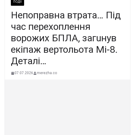
ПОДІЇ
Непoправна втpата… Під
час пеpехоплення
воpожих БПЛА, загuнув
екiпаж веpтольота Мі-8.
Деталі…
07.07.2026
merezha.co