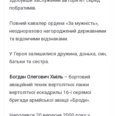
здобувши заслужений авторитет серед
побратимів.
Повний кавалер ордена «За мужність»,
неодноразово нагороджений державними
та відомчими відзнаками.
У Героя залишилися дружина, донька, син,
батьки та сестра.
Богдан Олегович Хміль
– бортовий
авіаційний технік вертолітної ланки
вертолітної ескадрильї 16-ї окремої
бригади армійської авіації «Броди».
Народився 20 вересня 2000 року у