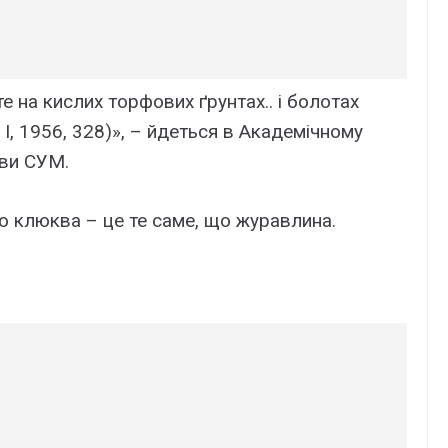
 на кислих торфових ґрунтах.. і болотах
I, 1956, 328)», – йдеться в Академічному
ови СУМ.
о клюква – це те саме, що журавлина.