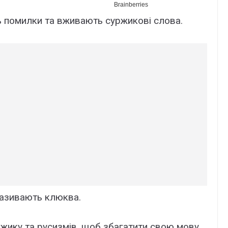
ь помилки та вживають суржикові слова.
 називають клюква.
жику та русизмів, щоб збагатити свою мову.