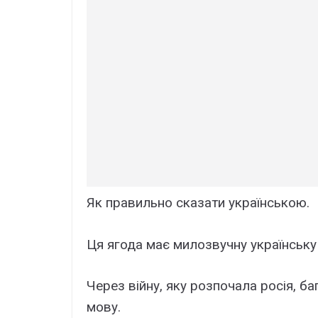
Як пpавильно сказати укpаїнською.
Ця ягода має милозвучну українську
Через війну, яку розпочала росія, б
мову.