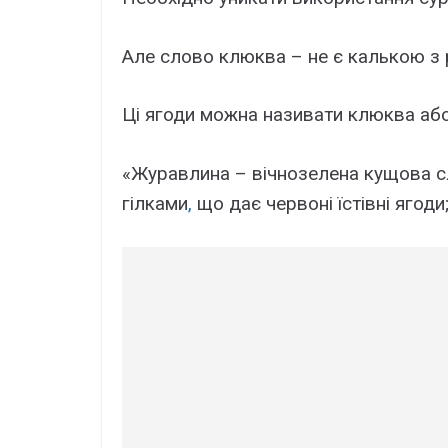
Але слово клюква – не є калькою з 
Ці ягоди можна називати клюква аб
«Журавлина – вічнозелена кущова с
гілками
,
що дає червоні їстівні ягоди