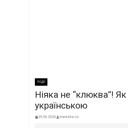
ПОДІЇ
Нiяка не “клюква”! Я
укpаїнською
25.06.2026
merezha.co