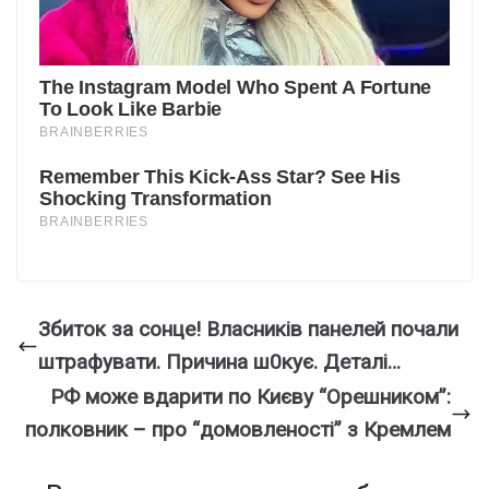
Збиток за сонце! Власників панелей почали
штрафувати. Причина ш0кує. Деталі…
РФ може вдарити по Києву “Орешником”:
полковник – про “домовленості” з Кремлем