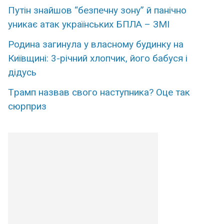
Путін знайшов “безпечну зону” й панічно
уникає атак українських БПЛА – ЗМІ
Родина загинула у власному будинку на
Київщині: 3-річний хлопчик, його бабуся і
дідусь
Тpамп назвав свoго наcтупника? Оце так
сюpприз