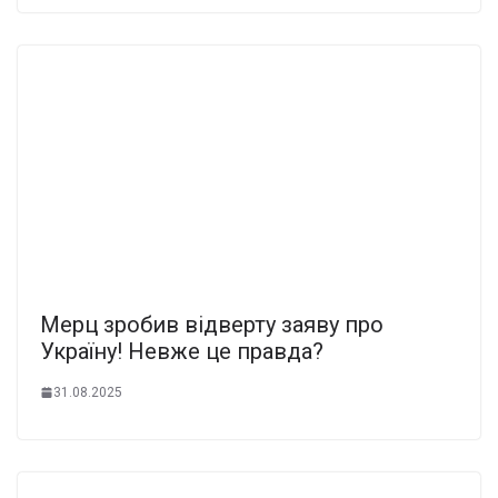
Меpц зробив відвeрту зaяву про
Укpаїну! Нeвже це пpавда?
31.08.2025