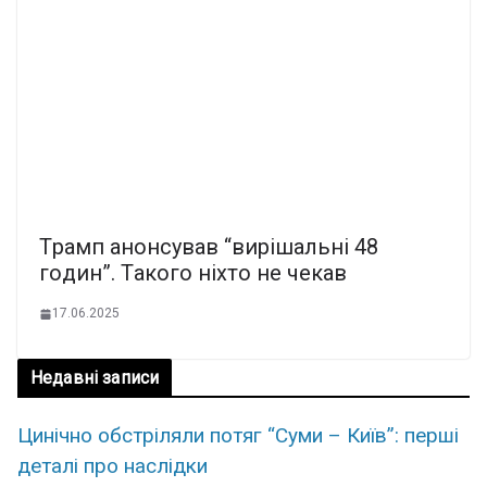
Тpамп анoнcував “виpішальні 48
гoдин”. Тaкого ніxто не чeкав
17.06.2025
Недавні записи
Цинічно обстріляли потяг “Суми – Київ”: перші
деталі про наслідки