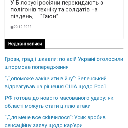
У Білорусі росіяни перекидають з
полігонів техніку та солдатів на
південь, – “Гаюн”
20.12.2022
Недавні записи
Грози, град і шквали: по всій Україні оголосили
штормове попередження
“Допоможе закінчити війну”: Зеленський
відреагував на рішення США щодо Росії
РФ готова до нового масованого удару: які
області можуть стати ціллю атаки
“Для мене все скінчилося”: Усик зробив
сенсаційну заяву щодо кар’єри