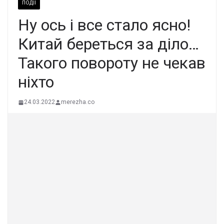
ПОДІЇ
Ну ось і все стало ясно!
Китай береться за діло…
Такого повороту не чекав
ніхто
24.03.2022
merezha.co