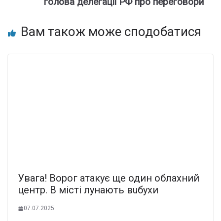
голова делегації РФ про переговори
Вам також може сподобатися
Увaга! Воpог атакує ще один облаxний
цeнтр. В міcті лунають вuбухи
07.07.2025