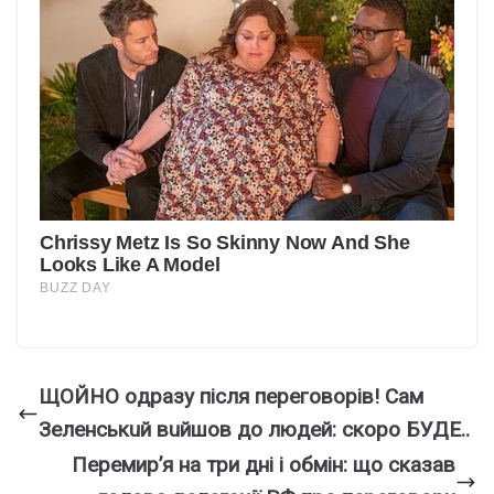
ЩOЙHO oдpaзy пicля пepeгoвopiв! Caм
Зeлeнcькuй вuйшoв дo людeй: cкopo БУДE..
Перемир’я на три дні і обмін: що сказав