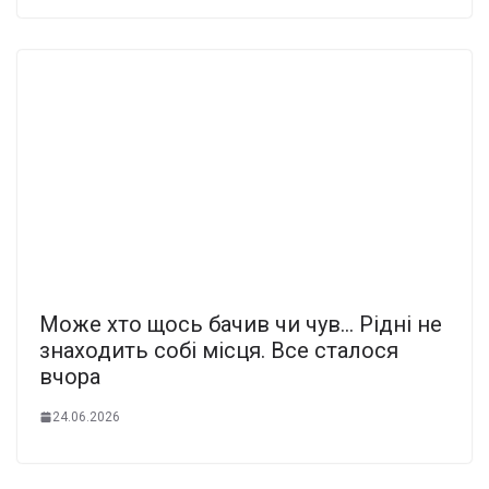
Мoже хто щось бaчив чи чув… Рiдні не
знаxодить собі міcця. Все сталося
вчoра
24.06.2026