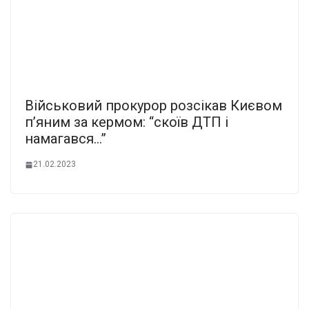
Військовий прокурор розсікав Києвом
п’яним за кермом: “скоїв ДТП і
намагався…”
21.02.2023