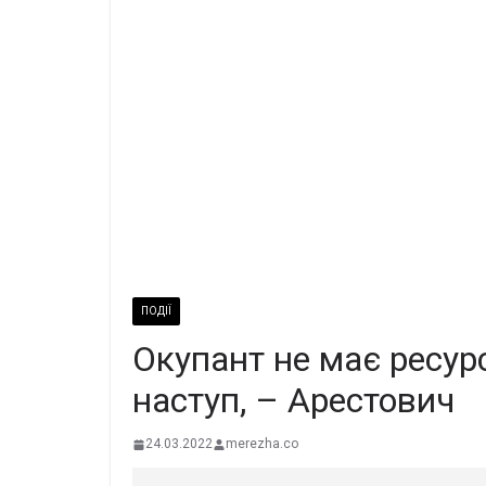
ПОДІЇ
Окупант не має ресур
наступ, – Арестович
24.03.2022
merezha.co