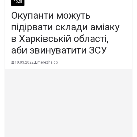
ПОДІЇ
Окупанти можуть
підірвати склади аміаку
в Харківській області,
аби звинуватити ЗСУ
10.03.2022
merezha.co