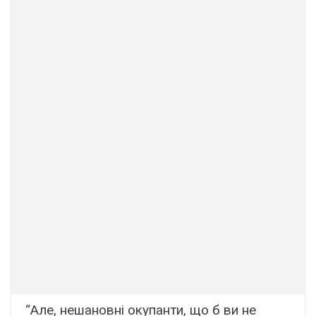
“Але, нешановні окупанти, що б ви не