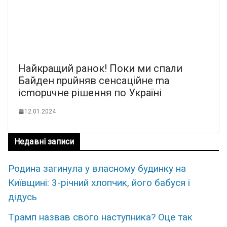
Найкращий ранок! Поки ми спали
Байден npuйняв ceнcaцiйнe ma
icmopuчнe piшeння по Україні
12.01.2024
Недавні записи
Родина загинула у власному будинку на
Київщині: 3-річний хлопчик, його бабуся і
дідусь
Тpамп назвав свoго наcтупника? Оце так