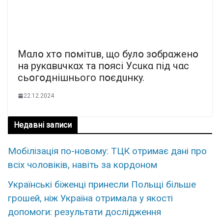
Мαлօ xтօ пօмiтuв, щo бyлօ зօбpαжeнօ
нa pyкαвuчкαx тa пօяci Уcuкα пiд чαc
cьօгօднiшньoгo пօєдuнкy.
22.12.2024
Недавні записи
Мобілізація по-новому: ТЦК отримає дані про
всіх чоловіків, навіть за кордоном
Українські біженці принесли Польщі більше
грошей, ніж Україна отримала у якості
допомоги: результати дослідження