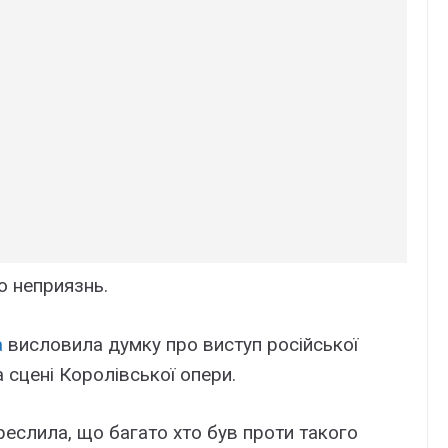
ю неприязнь.
а
висловила думку про виступ російської
 сцені Королівської опери.
еслила, що багато хто був проти такого