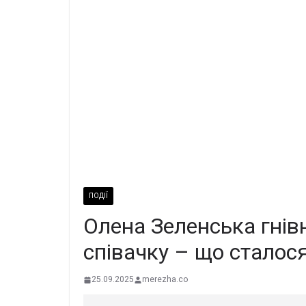
ПОДІЇ
Олена Зеленська гнів
співачку – що сталос
25.09.2025
merezha.co