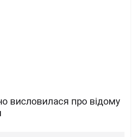
но висловилася про відому
я