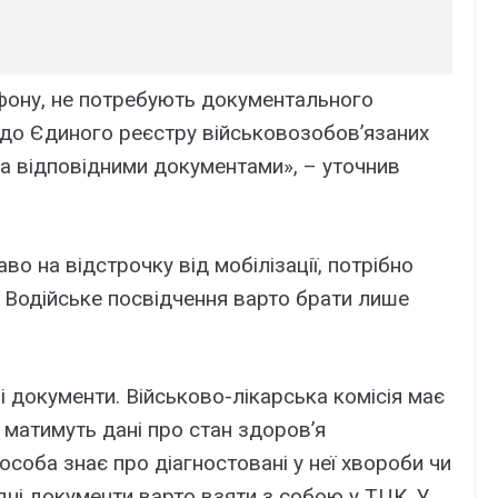
ефону, не потребують документального
 до Єдиного реєстру військовозобов’язаних
на відповідними документами», – уточнив
о на відстрочку від мобілізації, потрібно
. Водійське посвідчення варто брати лише
і документи. Військово-лікарська комісія має
 матимуть дані про стан здоров’я
соба знає про діагностовані у неї хвороби чи
ідні документи варто взяти з собою у ТЦК. У