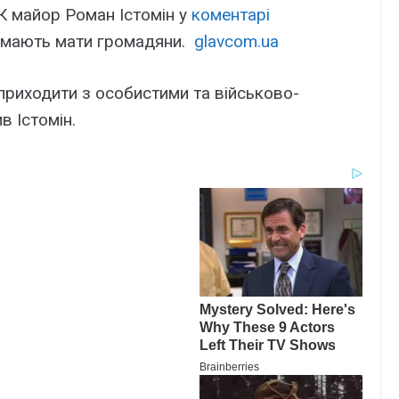
 майор Роман Істомін у
коментарі
и мають мати громадяни.
glavcom.ua
приходити з особистими та військово-
в Істомін.