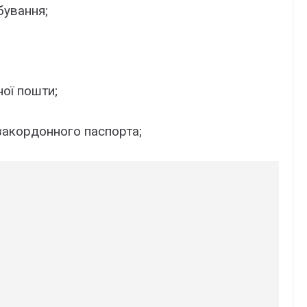
бування;
ої пошти;
закордонного паспорта;