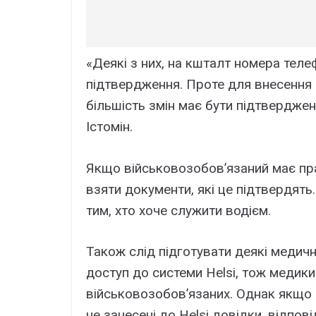
«Деякі з них, на кшталт номера тел
підтвердження. Проте для внесення
більшість змін має бути підтвердже
Істомін.
Якщо військовозобов’язаний має прав
взяти документи, які це підтвердять
тим, хто хоче служити водієм.
Також слід підготувати деякі медичн
доступ до системи Helsi, тож медики
військовозобов’язаних. Однак якщо о
не занесені до Helsi довідки, відпов