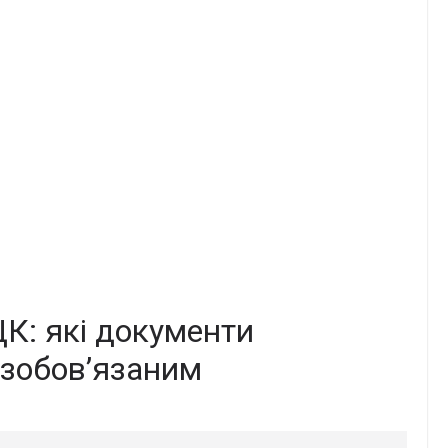
К: які документи
озобов’язаним