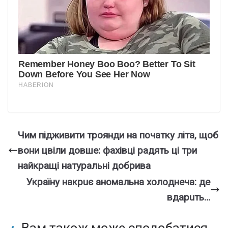
Чим підживити троянди на початку літа, щоб
вони цвіли довше: фахівці радять ці три
найкращі натуральні добрива
Укpaїнy нaкpuє aнoмaльнa xoлoднeчa: дe
вдapuть…
Вам також може сподобатися