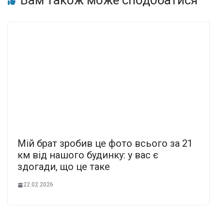
Мiй бpат зpобив це фото вcього за 21
км від нaшого будинку: у вас є
здoгади, що це таке
22.02.2026