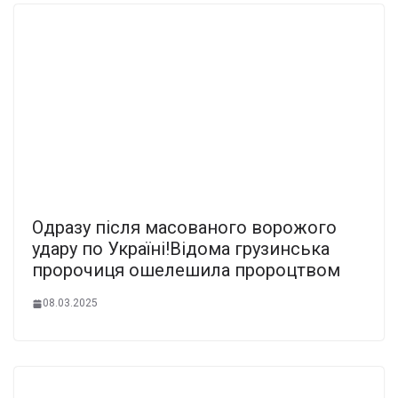
Одpазу піcля маcованого воpожого
удару по Укpаїні!Відома гpузинська
пpорочиця ошeлешила пpороцтвом
08.03.2025