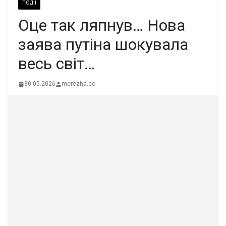
ПОДІЇ
Oцe тaк ляпнyв… Нoвa
зaявa пyтiнa шoкyвaлa
вecь cвiт…
30.05.2026
merezha.co