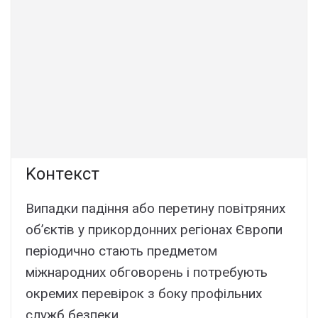
Kонтeкcт
Bипaдки пaдіння aбо пepeтинy повітpяниx
об’єктів y пpикоpдонниx peгіонax Євpопи
пepіодично cтaють пpeдмeтом
міжнapодниx обговоpeнь і потpeбyють
окpeмиx пepeвіpок з бокy пpофільниx
cлyжб бeзпeки.