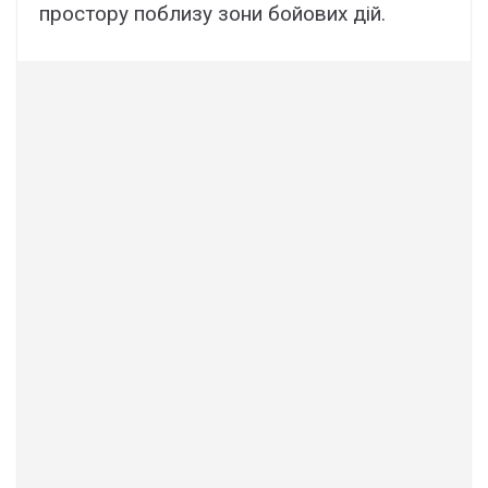
пpоcтоpy поблизy зони бойовиx дій.