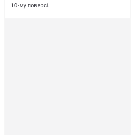
10-мy повepcі.