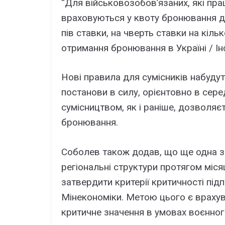
“Для військовозобов’язаних, які пр
враховуються у квоту бронювання д
пів ставки, на чверть ставки на кіль
отримання бронювання в Україні / І
Нові правила для сумісників набудут
постанови в силу, орієнтовно в сер
сумісництвом, як і раніше, дозволя
бронювання.
Соболев також додав, що ще одна зм
регіональні структури протягом міся
затвердити критерії критичності пі
Мінекономіки. Метою цього є врахув
критичне значення в умовах воєнног