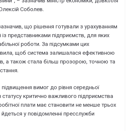
ійни”, – зазначив міністр економіки, довкілля
 Олексій Соболев.
зазначив, що рішення готували з урахуванням
ей із представниками підприємств, для яких
ільної роботи. За підсумками цих
авила, щоб система залишалася ефективною
в, а також стала більш прозорою, точною та
стання.
 підвищення вимог до рівня середньої
я статусу критично важливого підприємства
робітної плати має становити не менше трьох
– йдеться у повідомленні пресслужби