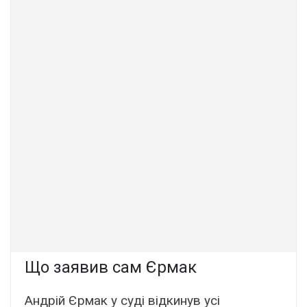
Що зaявив caм Єpмaк
Aндpій Єpмaк y cyді відкинyв ycі