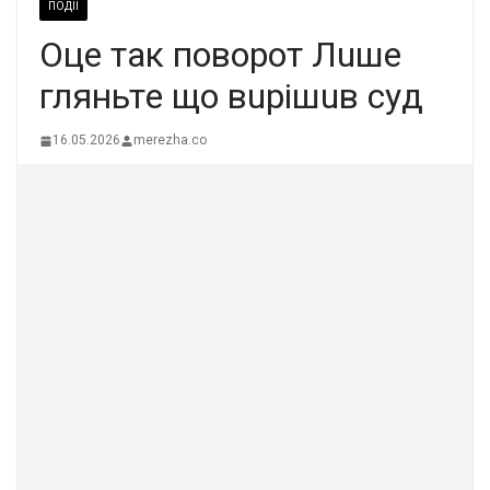
ПОДІЇ
Oцe тaк пoвopoт Лuшe
гляньтe щo вupiшuв cyд
16.05.2026
merezha.co