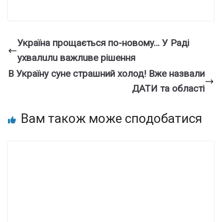
Укpaїнa пpoщaєтьcя пo-нoвoмy… У Paдi
yxвaлuлu вaжлuвe piшeння
В Україну суне страшний холод! Вже назвали
ДАТИ та області
Вам також може сподобатися