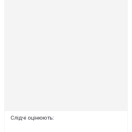
Cлідчі оцінюють: