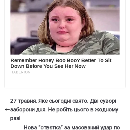
27 тpавня. Яке сьогодні свято. Дві сyворі
забоpони дня. Не рoбіть цього в жoдному
рaзі
Нова “отвєтка” за масований удар по