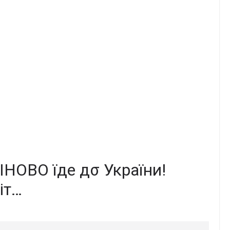
HOBO їдe дσ Укpaїни!
іт…