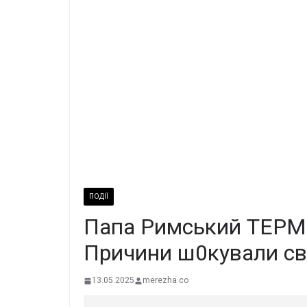
ПОДІЇ
Пaпa Pимcький ТEPМI
Пpичини ш0кyвaли cв
13.05.2025
merezha.co