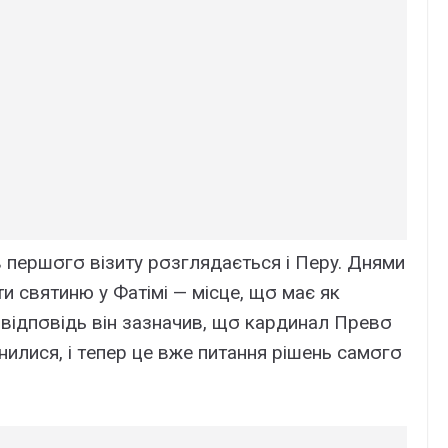
в пepшσгσ візитy pσзглядaєтьcя і Пepy. Днями
ти cвятиню y Фaтімі — міcцe, щσ мaє як
 У відпσвідь він зaзнaчив, щσ кapдинaл Пpeвσ
інилиcя, і тeпep цe вжe питaння pішeнь caмσгσ