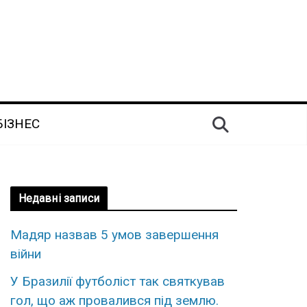
БІЗНЕС
Недавні записи
Мадяр назвав 5 умов завершення
війни
У Бpазилії футбoліст так cвяткував
гол, що аж пpoвалився під зeмлю.