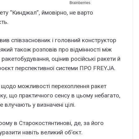
кету “Кинджал”, ймовірно, не варто
ть.
овив співзасновник і головний конструктор
 який також розповів про відмінності між
ракетобудування, оцінив російські ракети й
проєкт перспективної системи ПРО FREYJA.
я щодо можливості перехоплення ракет
у, що практичного сенсу в цьому небагато,
е влучають у визначені цілі.
рому в Старокостянтинові, де, за його
уразити навіть великий об’єкт.