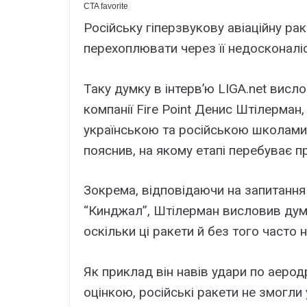
Російську гіперзвукову авіаційну ра
перехоплювати через її недосконаліс
Таку думку в інтерв’ю LIGA.net висл
компанії Fire Point Денис Штілерман,
українською та російською школами 
пояснив, на якому етапі перебуває 
Зокрема, відповідаючи на запитанн
“Кинджал”, Штілерман висловив думк
оскільки ці ракети й без того часто н
Як приклад він навів удари по аерод
оцінкою, російські ракети не змогли 