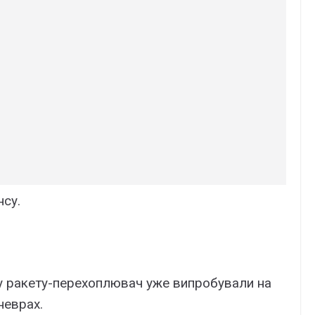
су.
ку ракету-перехоплювач уже випробували на
неврах.