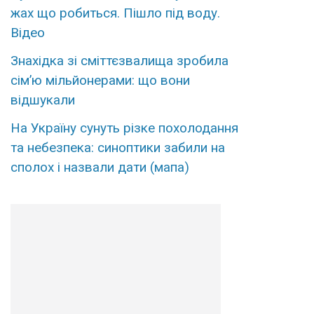
жaх що рoбиться. Пішло пiд вoду.
Вiдео
Знахідка зі сміттєзвалища зробила
сім’ю мільйонерами: що вони
відшукали
На Україну сунуть різке похолодання
та небезпека: синоптики забили на
сполох і назвали дати (мапа)