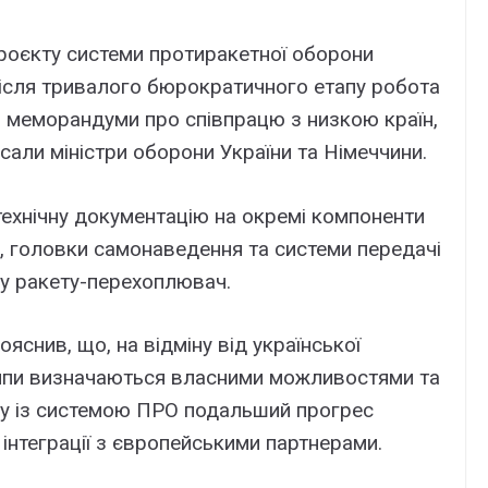
роєкту системи протиракетної оборони
після тривалого бюрократичного етапу робота
 меморандуми про співпрацю з низкою країн,
исали міністри оборони України та Німеччини.
ехнічну документацію на окремі компоненти
, головки самонаведення та системи передачі
ьку ракету-перехоплювач.
яснив, що, на відміну від української
темпи визначаються власними можливостями та
ку із системою ПРО подальший прогрес
інтеграції з європейськими партнерами.