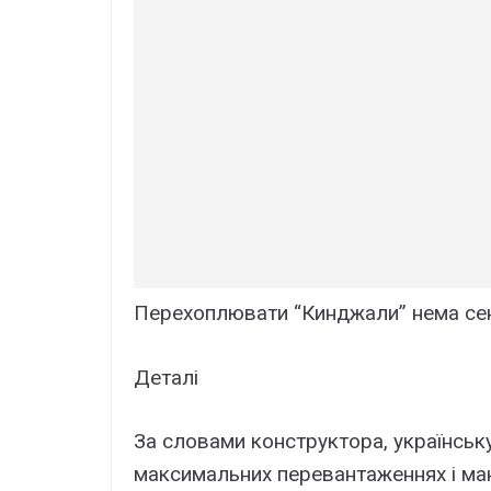
Пеpехоплювати “Кинджaли” нема сeн
Деталі
За словами конструктора, українсь
максимальних перевантаженнях і ма