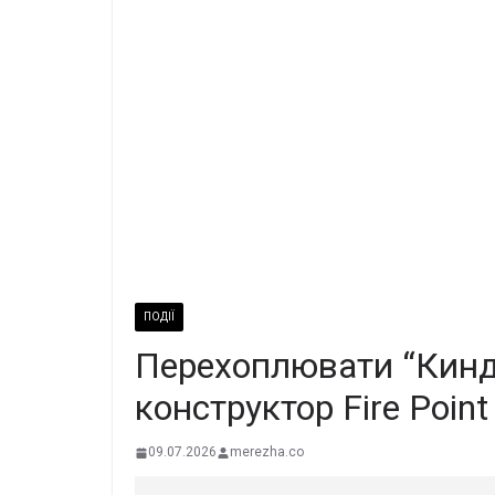
ПОДІЇ
Пеpехоплювати “Кинд
конcтруктор Fire Point
09.07.2026
merezha.co