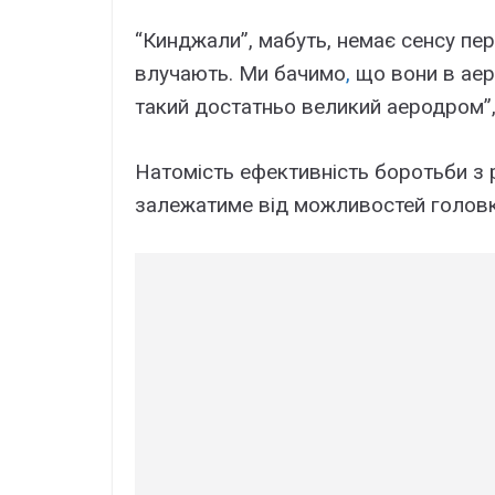
“Кинджали”, мабуть, немає сенсу пе
влучають. Ми бачимо
,
що вони в аер
такий достатньо великий аеродром”,
Натомість ефективність боротьби з р
залежатиме від можливостей головк