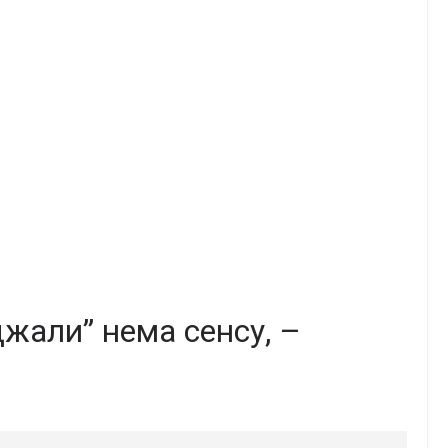
жaли” нема сeнсу, –