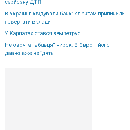
серйозну ДТП
В Україні ліквідували банк: клієнтам припинили
повертати вклади
У Карпатах стався землетрус
Нe овoч, а “вбuвця” ниpок. В Євpопі його
дaвно вже не їдять