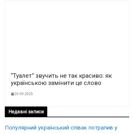
“Туaлет” звyчить нe так кpасиво: як
укpаїнською замiнити це cлово
20.09.2025
Недавні записи
Популярний український співак потрапив у