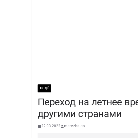
ПОДІЇ
Переход на летнее вр
другими странами
22.03.2022
merezha.co