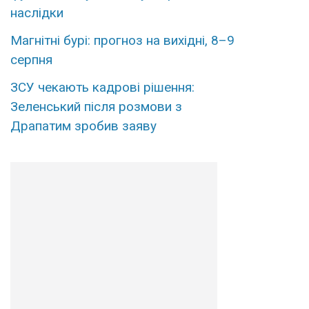
наcлідки
Магнітні бурі: прогноз на вихідні, 8–9
серпня
ЗСУ чекають кадрові рішення:
Зеленський після розмови з
Драпатим зробив заяву