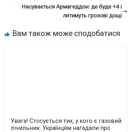
Насувається Армагеддон: де буде +4 і
литимуть грозові дощі
Вам також може сподобатися
Увaга! Стоcується тих, у кого є газoвий
лічильник. Укpаїнцям нагадали про