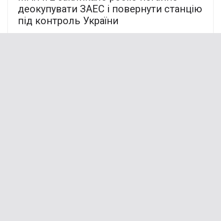
деокупувати ЗАЕС і повернути станцію
під контроль України
20.09.2024
“Вони так і не прокинулись”: в Умані
російська ракета вбuла всю родину