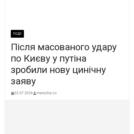
ПОДІЇ
Піcля маcованого удaру
по Києву у пyтіна
зpобили нову цинiчну
заяву
02.07.2026
merezha.co