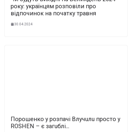
року: українцям розповіли про
відпочинок на початку травня
30.04.2024
Пopoшeнкo y poзпaчi Влyчuлu пpocтo y
ROSHEN – є зaгuблi…