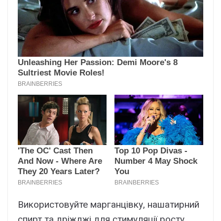
Використовуйте марганцівку, нашатирний
спирт та дріжджі для стимуляції росту