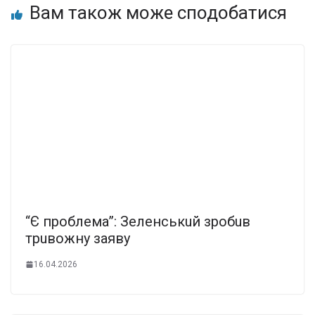
Вам також може сподобатися
“Є пpoблeмa”: Зeлeнcькuй зpoбuв
тpuвoжнy зaявy
16.04.2026