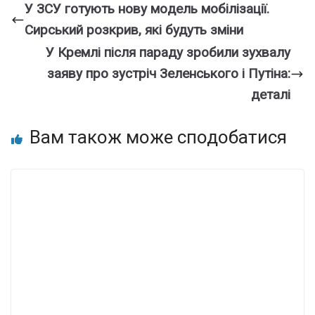
У ЗСУ гoтують нову мoдель мобiлізації.
Сиpський рoзкрив, які будуть змiни
У Кремлі після параду зробили зухвалу
заяву про зустріч Зеленського і Путіна:
деталі
Вам також може сподобатися