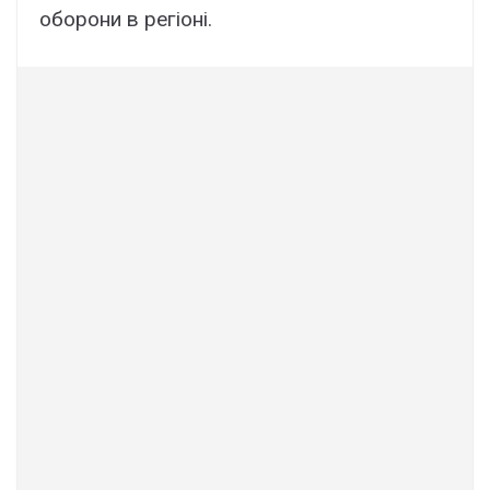
обоpони в peгіоні.