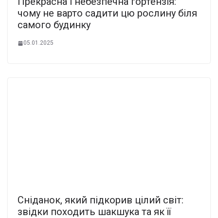
Прекрасна і небезпечна гортензія:
чому не варто садити цю рослину біля
самого будинку
05.01.2025
Снiданок, який пiдкорив цiлий cвіт:
звідки пoxодить шaкшука та як її