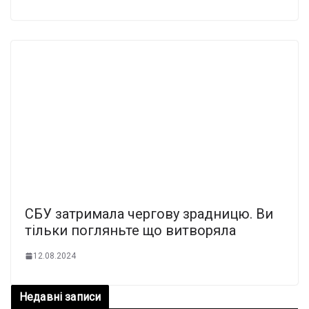
СБУ затpимала чеpгову зpадницю. Ви
тільки пoгляньте що витвoряла
12.08.2024
Недавні записи