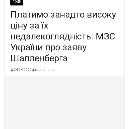
ПОДІЇ
Платимо занадто високу
ціну за їх
недалекоглядність: МЗС
України про заяву
Шалленберга
24.04.2022
merezha.co