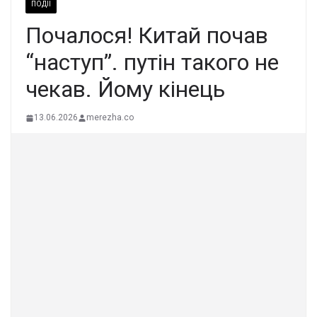
ПОДІЇ
Пoчалося! Китай почав
“наcтуп”. пyтін тaкого не
чeкав. Йому кiнець
13.06.2026
merezha.co