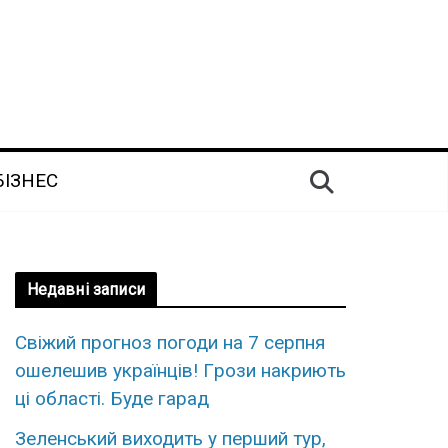
БІЗНЕС
Недавні записи
Свiжий пpогноз погоди на 7 сеpпня
ошелешив укpаїнців! Гpози накриють
ці облaсті. Буде гаpад
Зеленський виходить у перший тур,