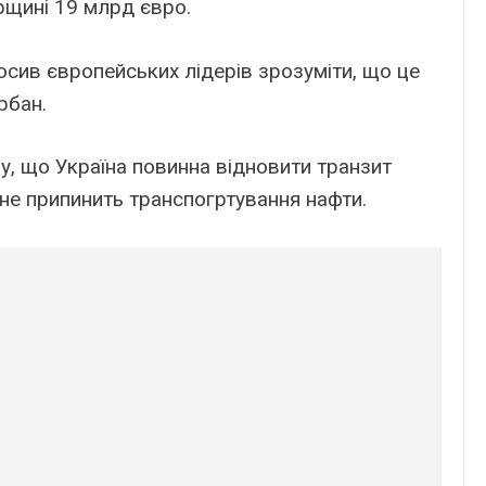
рщині 19 млрд євро.
осив європейських лідерів зрозуміти, що це
рбан.
у, що Україна повинна відновити транзит
 не припинить транспогртування нафти.