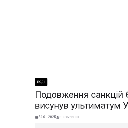
ПОДІЇ
Подовження санкцій Є
висунув ультиматум У
24.01.2025
merezha.co