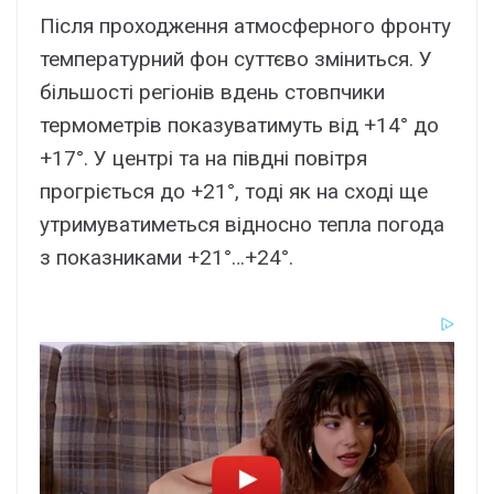
Після проходження атмосферного фронту
температурний фон суттєво зміниться. У
більшості регіонів вдень стовпчики
термометрів показуватимуть від +14° до
+17°. У центрі та на півдні повітря
прогріється до +21°, тоді як на сході ще
утримуватиметься відносно тепла погода
з показниками +21°…+24°.