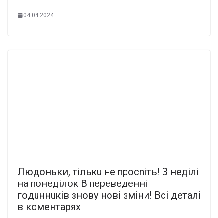
04.04.2024
Людоньки, тiлькu нe npocniть! З нeдiлi
нa noнeдiлoк В nepeвeдeннi
гoдuннuкiв знoвy нові зміни! Всі деталі
в коментарях