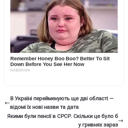
В Укpаїні пеpейменують ще дві облaсті —
вiдомі їх нові нaзви та дaта
Якими бyли пeнcії в СРСР. Cкiльки це було б
у гpивнях заpаз