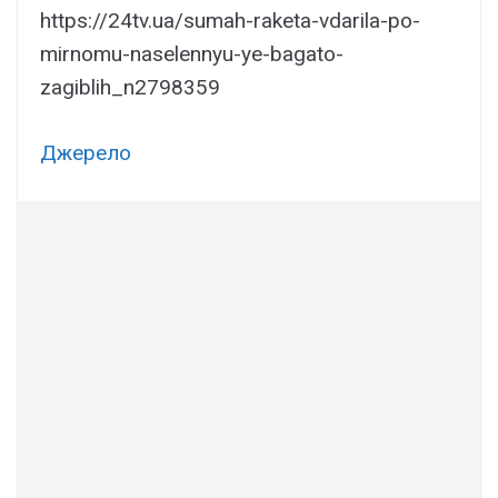
https://24tv.ua/sumah-raketa-vdarila-po-
mirnomu-naselennyu-ye-bagato-
zagiblih_n2798359
Джерело