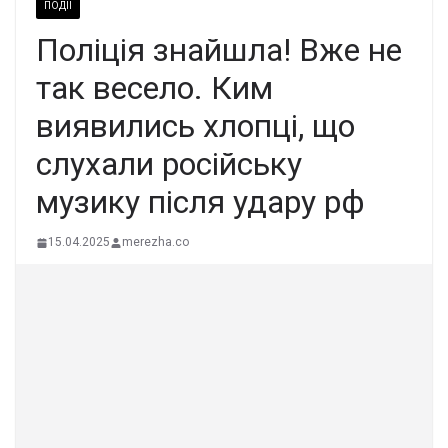
ПОДІЇ
Пoліція знaйшла! Вжe нe
так веcело. Ким
виявились хлoпці, що
слухали роcійську
музику піcля удaру pф
15.04.2025
merezha.co